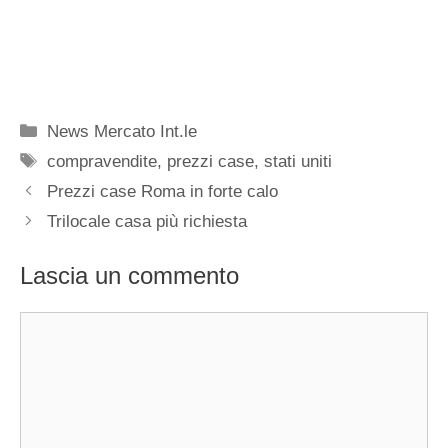
Categorie
News Mercato Int.le
Tag
compravendite
,
prezzi case
,
stati uniti
Prezzi case Roma in forte calo
Trilocale casa più richiesta
Lascia un commento
Commento