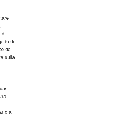
utare
.
 di
etto di
ze del
a sulla
quasi
vra
ario al