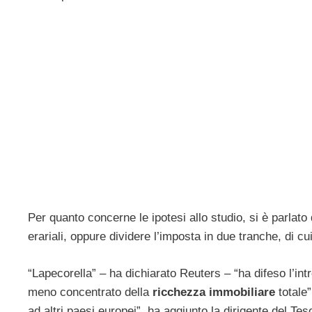
Per quanto concerne le ipotesi allo studio, si è parlato 
erariali, oppure dividere l’imposta in due tranche, di 
“Lapecorella” – ha dichiarato Reuters – “ha difeso l’intr
meno concentrato della
ricchezza immobiliare
totale”.
ad altri paesi europei”, ha aggiunto la dirigente del Tes