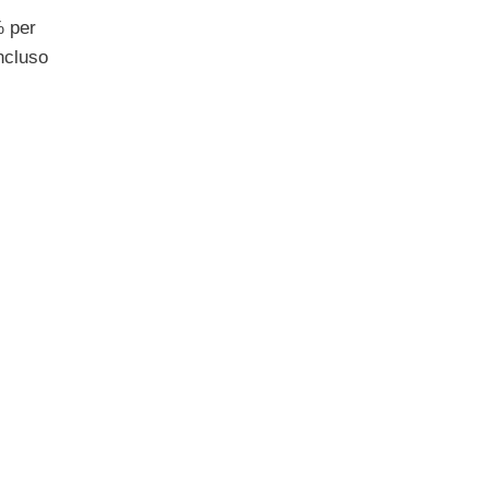
% per
ncluso