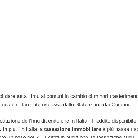
di dare tutta l’Imu ai comuni in cambio di minori trasferiment
cui una direttamente riscossa dallo Stato e una dai Comuni.
oduzione dell’Imu dicendo che in Italia “il reddito disponibile
 In più, “in Italia la
tassazione immobiliare
è più bassa ris
oro. In base del 2011 citati in audizione, la tassazione sugli