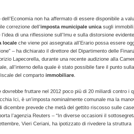
o dell’Economia non ha affermato di essere disponibile a val
le correzione dell’
imposta municipale unica
sugli immobili
l’idea di una riflessione sull’Imu e sulla distorsione evidente
 locale
che viene poi assegnata all’Erario possa essere ogg
one” – ha dichiarato il direttore del Dipartimento delle Finan
brizio Lapecorella, durante una recente audizione alla Camer
ale, all’interno della quale è stato possibile fare il punto sulla
fiscale del comparto
immobiliare
.
e dovrebbe fruttare nel 2012 poco più di 20 miliardi contro i 
ecchia Ici, è un’imposta nominalmente comunale ma la mano
di dicembre prevede che metà del gettito riscosso sulle case
porta l’agenzia Reuters – “In diverse occasioni il sottosegret
ttembre, Vieri Ceriani, ha ipotizzato di rivedere la struttura