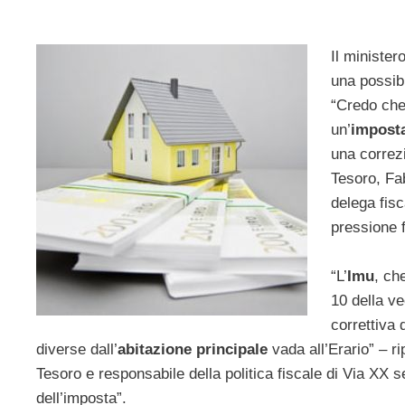
Il minister
una possibi
“Credo che 
un’
imposta
una correzi
Tesoro, Fa
delega fisc
pressione 
“L’
Imu
, ch
10 della v
correttiva 
diverse dall’
abitazione principale
vada all’Erario” – ri
Tesoro e responsabile della politica fiscale di Via XX se
dell’imposta”.