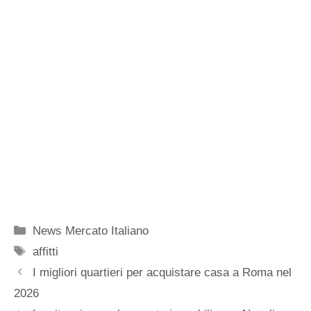
Categorie
News Mercato Italiano
Tag
affitti
I migliori quartieri per acquistare casa a Roma nel
2026