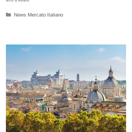
afftti a Milano
Categorie
News Mercato Italiano