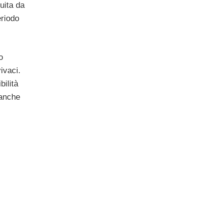
uita da
eriodo
o
ivaci.
bilità
 anche