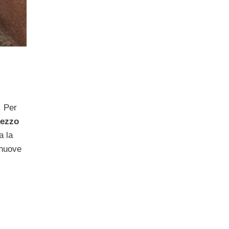
. Per
ezzo
a la
 nuove