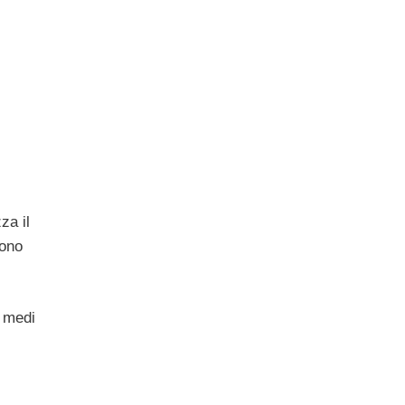
za il
dono
i medi