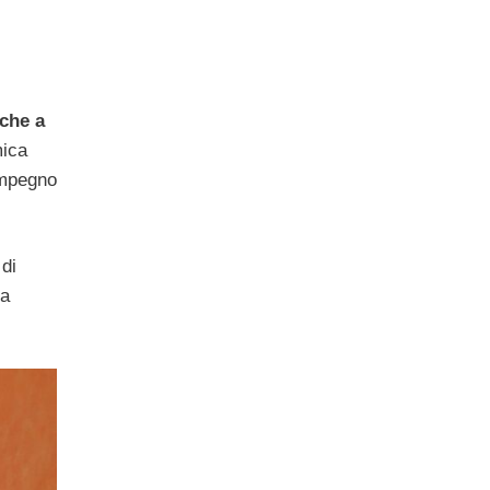
 che a
mica
impegno
di
ma