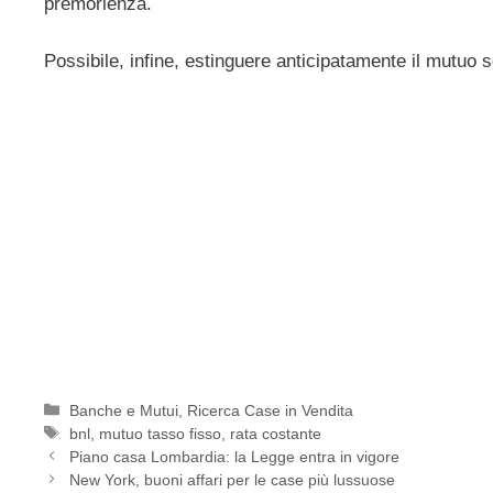
premorienza.
Possibile, infine, estinguere anticipatamente il mutuo 
Categorie
Banche e Mutui
,
Ricerca Case in Vendita
Tag
bnl
,
mutuo tasso fisso
,
rata costante
Piano casa Lombardia: la Legge entra in vigore
New York, buoni affari per le case più lussuose