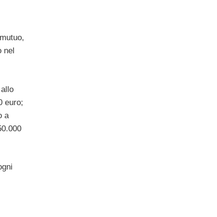
 mutuo,
o nel
allo
0 euro;
o a
50.000
ogni