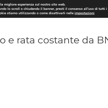
i la migliore esperienza sul nostro sito web.
ndo lo scroll o chiudendo il banner, presti il consenso all’uso di tutti i
ookie stiamo utilizzando o come disattivarli nelle
impostazioni
MUTUI
AGEVOLAZIONI
MERCATO 
o e rata costante da B