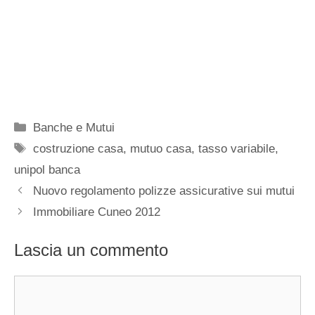
Categorie
Banche e Mutui
Tag
costruzione casa
,
mutuo casa
,
tasso variabile
,
unipol banca
Nuovo regolamento polizze assicurative sui mutui
Immobiliare Cuneo 2012
Lascia un commento
Commento