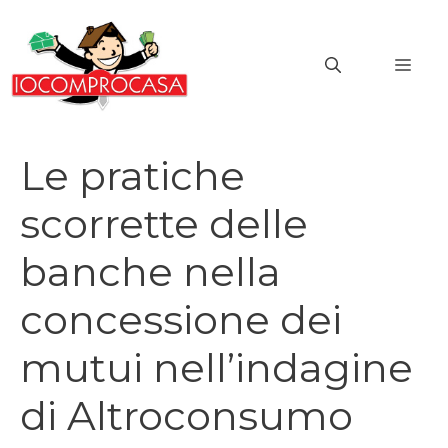
Vai
al
MEN
contenuto
Le pratiche
scorrette delle
banche nella
concessione dei
mutui nell’indagine
di Altroconsumo