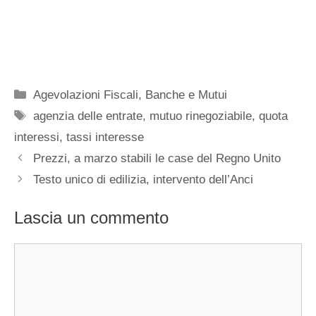
Categorie
Agevolazioni Fiscali
,
Banche e Mutui
Tag
agenzia delle entrate
,
mutuo rinegoziabile
,
quota
interessi
,
tassi interesse
Prezzi, a marzo stabili le case del Regno Unito
Testo unico di edilizia, intervento dell’Anci
Lascia un commento
Commento