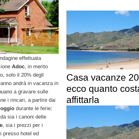
ndagine effettuata
zione
Adoc
, in merito
o, solo il 20% degli
Casa vacanze 20
t’anno andrà in vacanza in
ecco quanto cost
nuano a gravare sulle
affittarla
ane i rincari, a partire dai
loggio
durante le ferie;
da sia i canoni delle
e
, sia i prezzi per i
i presso hotel ed