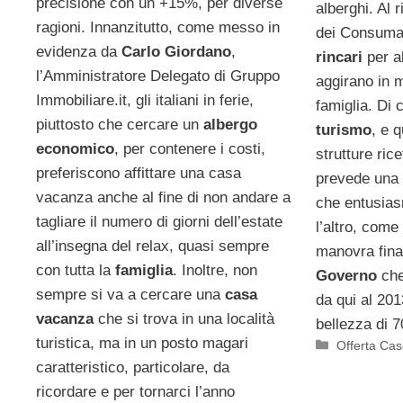
precisione con un +15%, per diverse
alberghi. Al 
ragioni. Innanzitutto, come messo in
dei Consumat
evidenza da
Carlo Giordano
,
rincari
per al
l’Amministratore Delegato di Gruppo
aggirano in 
Immobiliare.it, gli italiani in ferie,
famiglia. Di 
piuttosto che cercare un
albergo
turismo
, e q
economico
, per contenere i costi,
strutture ricet
preferiscono affittare una casa
prevede una
vacanza anche al fine di non andare a
che entusias
tagliare il numero di giorni dell’estate
l’altro, come
all’insegna del relax, quasi sempre
manovra finan
con tutta la
famiglia
. Inoltre, non
Governo
che
sempre si va a cercare una
casa
da qui al 201
vacanza
che si trova in una località
bellezza di 7
turistica, ma in un posto magari
Categorie
Offerta Case
caratteristico, particolare, da
ricordare e per tornarci l’anno