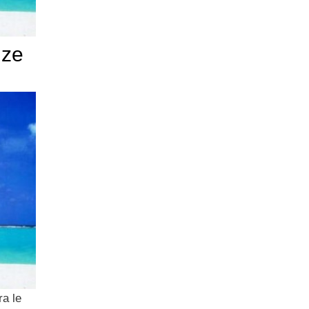
nze
ra le