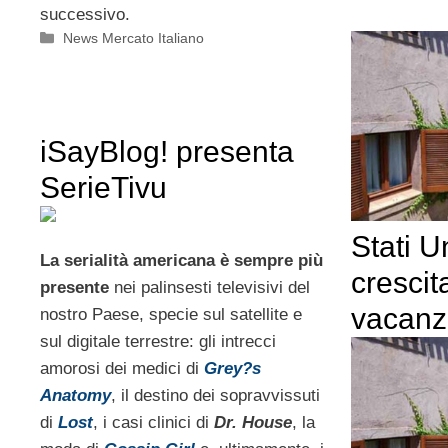
successivo.
Categorie
News Mercato Italiano
iSayBlog! presenta
SerieTivu
Stati Uni
La serialità americana è sempre più
crescit
presente
nei palinsesti televisivi del
vacanz
nostro Paese, specie sul satellite e
sul digitale terrestre: gli intrecci
amorosi dei medici di
Grey?s
Anatomy
, il destino dei sopravvissuti
di
Lost
, i casi clinici di
Dr. House
, la