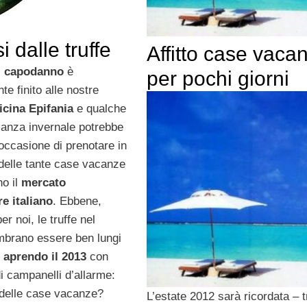
dalle truffe
Affitto case vaca
l
capodanno
è
per pochi giorni
e finito alle nostre
icina Epifania
e qualche
canza invernale potrebbe
occasione di prenotare in
 delle tante case vacanze
no il
mercato
re
italiano
. Ebbene,
er noi, le truffe nel
mbrano essere ben lungi
,
aprendo il 2013
con
i campanelli d’allarme:
e delle case vacanze?
L’estate 2012 sarà ricordata – t