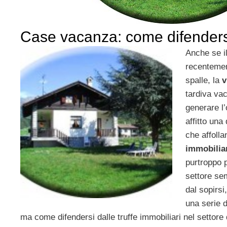
Case vacanza: come difendersi 
Anche se i
recentement
spalle, la
v
tardiva va
generare l’
affitto una
che affolla
immobilia
purtroppo p
settore se
dal sopirsi
una serie d
ma come difendersi dalle truffe immobiliari nel settor