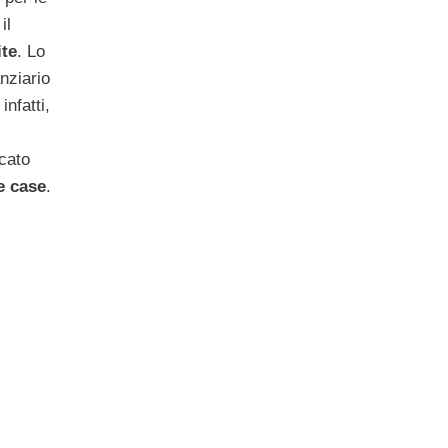
il
te
. Lo
nziario
infatti,
rcato
e case
.