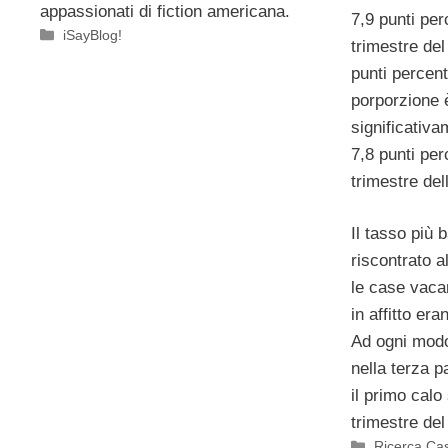
appassionati di fiction americana.
7,9 punti perc
Categorie
iSayBlog!
trimestre del
punti percent
porporzione è
significativa
7,8 punti per
trimestre del
Il tasso più
riscontrato a
le case vaca
in affitto era
Ad ogni modo
nella terza p
il primo cal
trimestre del
Categorie
Ricerca Case