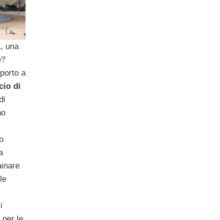
1
, una
e
?
porto a
io di
di
no
no
a
ainare
le
i
 per le