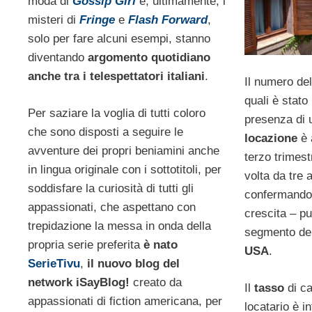
moda di
Gossip Girl
e, ultimamente, i
misteri di
Fringe
e
Flash Forward
,
solo per fare alcuni esempi, stanno
diventando
argomento quotidiano
anche tra i telespettatori italiani
.
Il numero de
quali è stato
Per saziare la voglia di tutti coloro
presenza di
che sono disposti a seguire le
locazione
è 
avventure dei propri beniamini anche
terzo trimest
in lingua originale con i sottotitoli, per
volta da tre 
soddisfare la curiosità di tutti gli
confermando p
appassionati, che aspettano con
crescita – pu
trepidazione la messa in onda della
segmento de
propria serie preferita
è nato
USA
.
SerieTivu
,
il nuovo blog del
network iSayBlog!
creato da
Il
tasso
di ca
appassionati di fiction americana, per
locatario è in