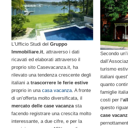
L’Ufficio Studi del
Gruppo
Immobiliare.it
, attraverso i dati
Secondo un’i
ricavati ed elaborati attraverso il
dall’Associa
proprio sito Casevacanza.it, ha
turismo estiv
rilevato una tendenza crescente degli
italiani ques
italiani a
trascorrere le ferie estive
quanto conti
proprio in una
casa vacanza
. A fronte
famiglie itali
di un’offerta molto diversificata, il
costi per l
‘al
mercato delle case vacanza
sta
questo riguar
facendo registrare una crescita molto
case vacanz
interessante, a due cifre, e per la
pernottament