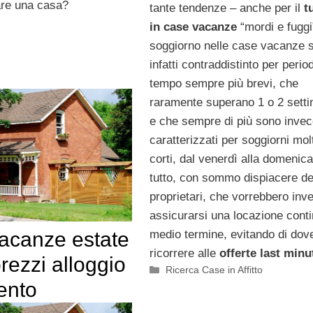
tare una casa?
tante tendenze – anche per il
t
in case vacanze
“mordi e fuggi”
soggiorno nelle case vacanze s
infatti contraddistinto per period
tempo sempre più brevi, che
raramente superano 1 o 2 sett
e che sempre di più sono inve
caratterizzati per soggiorni mol
corti, dal venerdì alla domenica.
tutto, con sommo dispiacere de
proprietari, che vorrebbero inv
assicurarsi una locazione conti
acanze estate
medio termine, evitando di dov
ricorrere alle
offerte last minu
rezzi alloggio
Categorie
Ricerca Case in Affitto
ento