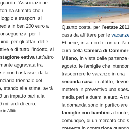
riguardo l’Associazione
ori ha stimato che i
loggio e trasporti si
media in ben 200 euro a
Quanto costa, per l’
estate 201
conseguenza, per il
casa da affittare per le
vacanz
uindi per gli affari delle
Ebbene, in accordo con un Rap
tive e di tutto l’indotto, si
cura della
Camera di Commerc
stagione estiva
tutt’altro
Milano
, in vista delle partenze 
mante aggravata tra
agosto, le famiglie che intendo
 se non bastasse, dalla
trascorrere le vacanze in una
ziaria triennale del
seconda casa
, in affitto, devo
, stando alle stime, avrà
mettere in preventivo una spes
3 un impatto pari alla
media pari a duemila euro. A tr
0 miliardi di euro.
la domanda sono in particolare 
 in Affitto
famiglie con bambini
a fronte,
comunque, di un mercato che s
presenta in contrazione quando