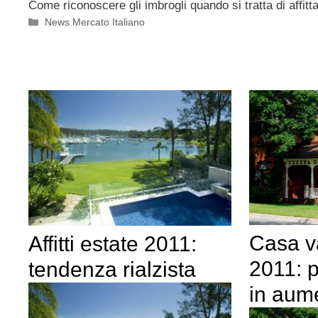
Come riconoscere gli imbrogli quando si tratta di affit
Categorie
News Mercato Italiano
Casa v
Affitti estate 2011:
2011: p
tendenza rialzista
in aum