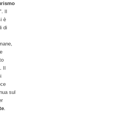
urismo
. Il
i è
i di
imane,
ce
to
 Il
i
ece
nua sul
er
te
.