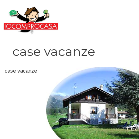
Vai
al
contenuto
case vacanze
case vacanze