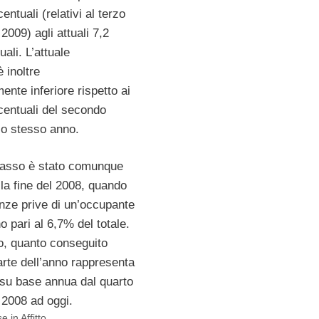
entuali (relativi al terzo
 2009) agli attuali 7,2
uali. L’attuale
 inoltre
mente inferiore rispetto ai
centuali del secondo
lo stesso anno.
 basso è stato comunque
lla fine del 2008, quando
nze prive di un’occupante
no pari al 6,7% del totale.
, quanto conseguito
arte dell’anno rappresenta
o su base annua dal quarto
 2008 ad oggi.
 in Affitto