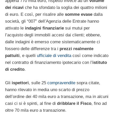
appena 770 mila euro, rispetto invece ad un
volume
dei ricavi
che ha sfondato la soglia dei quattro milioni
di euro. E così, per risalire alle
somme evase
dalla
società, gli “007” dell’Agenzia delle Entrate hanno
attivato le
indagini finanziarie
sui mutui per
l’acquisto degli immobili accesi dai clienti; ebbene,
dalle indagini è emerso come sistematicamente ci
fossero delle differenze tra i
prezzi realmente
pattuiti
, e quelli
ufficiale di vendita
così come indicato
nel contratto di finanziamento ipotecario con l’
istituto
di credito
.
Gli
ispettori
, sulle 25
compravendite
sopra citate,
hanno rilevato in media uno scarto di prezzo
dell’ordine dei 40 mila euro a transazione, ma in alcuni
casi ci si è spinti, al fine di
dribblare il Fisco
, fino ad
oltre 70 mila euro a transazione.