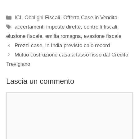
Categorie
ICI, Obblighi Fiscali
,
Offerta Case in Vendita
Tag
accertamenti imposte dirette
,
controlli fiscali
,
elusione fiscale
,
emilia romagna
,
evasione fiscale
Prezzi case, in India previsto calo record
Mutuo costruzione casa a tasso fisso dal Credito
Trevigiano
Lascia un commento
Commento