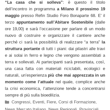
“La casa che si solleva”
: è questo il titolo
dell’incontro in programma
a Milano il prossimo 19
maggio
presso Refin Studio Foro Bonaparte 68. E’ il
terzo
appuntamento sull’Abitare Sostenibile
(dalle
ore 19,00) e sarà l’occasione per parlare di un modo
nuovo di costruire e organizzare il cantiere anche
perché ci sarà la possibilità di realizzare “a terra”
la
struttura portante
di tutti i piani: dai pilastri alle travi
e ai solai in ferro e legno che vengono assemblati a
terra e sollevati. Ai partecipanti sarà presentata, così,
una casa fatta con materiali riciclabili, ecologici e
naturali, un’esperienza
più che mai apprezzata in un
momento come l’attuale
nel quale, complice anche
la crisi economica, l’attenzione tende a concentrarsi
sempre di più sulla bioedilizia.
Categorie
Congressi, Eventi, Fiere
,
Corsi di Formazione
,
News Mercato Italiano
,
News Regionali, Provinciali,