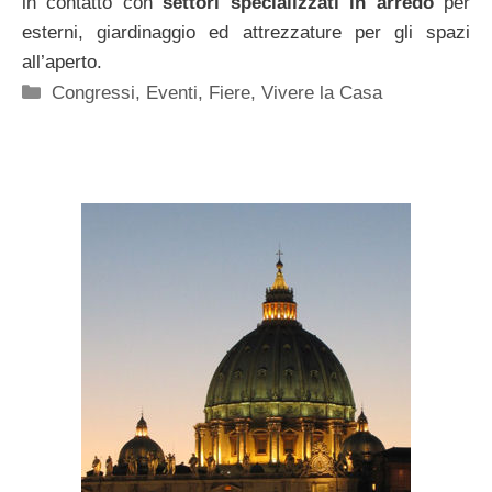
in contatto con
settori specializzati in arredo
per
esterni, giardinaggio ed attrezzature per gli spazi
all’aperto.
Categorie
Congressi, Eventi, Fiere
,
Vivere la Casa