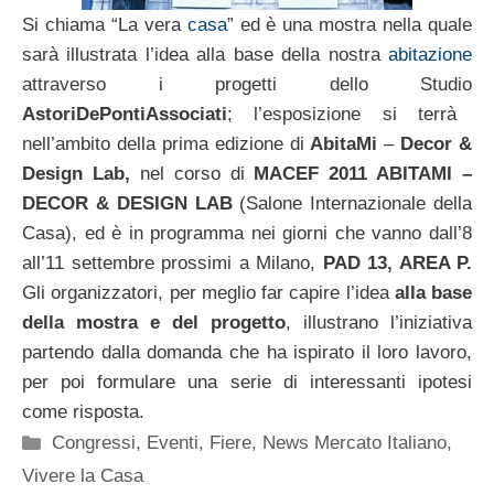
Si chiama “La vera
casa
” ed è una mostra nella quale
sarà illustrata l’idea alla base della nostra
abitazione
attraverso i progetti dello Studio
AstoriDePontiAssociati
; l’esposizione si terrà
nell’ambito della prima edizione di
AbitaMi
–
Decor &
Design Lab,
nel corso di
MACEF 2011 ABITAMI –
DECOR & DESIGN LAB
(Salone Internazionale della
Casa), ed è in programma nei giorni che vanno dall’8
all’11 settembre prossimi a Milano,
PAD 13, AREA P.
Gli organizzatori, per meglio far capire l’idea
alla base
della mostra e del progetto
, illustrano l’iniziativa
partendo dalla domanda che ha ispirato il loro lavoro,
per poi formulare una serie di interessanti ipotesi
come risposta.
Categorie
Congressi, Eventi, Fiere
,
News Mercato Italiano
,
Vivere la Casa