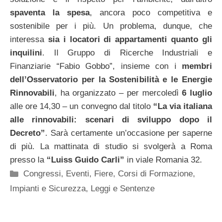
spaventa la spesa
, ancora poco competitiva e
sostenibile per i più. Un problema, dunque, che
interessa
sia i locatori di appartamenti quanto gli
inquilini
. Il Gruppo di Ricerche Industriali e
Finanziarie “Fabio Gobbo”, insieme con i
membri
dell’Osservatorio per la Sostenibilità e le Energie
Rinnovabili
, ha organizzato – per mercoledì
6 luglio
alle ore 14,30 – un convegno dal titolo
“La via italiana
alle rinnovabili: scenari di sviluppo dopo il
Decreto”
. Sarà certamente un’occasione per saperne
di più. La mattinata di studio si svolgerà a Roma
presso la
“Luiss Guido Carli”
in viale Romania 32.
Categorie
Congressi, Eventi, Fiere
,
Corsi di Formazione
,
Impianti e Sicurezza
,
Leggi e Sentenze