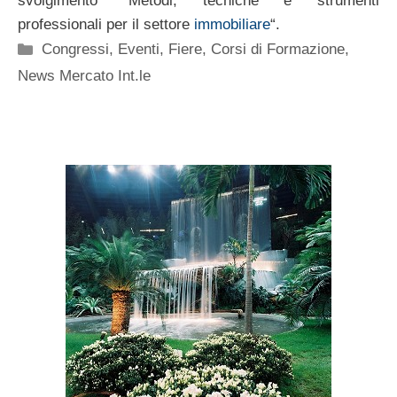
svolgimento “Metodi, tecniche e strumenti
professionali per il settore
immobiliare
“.
Categorie
Congressi, Eventi, Fiere
,
Corsi di Formazione
,
News Mercato Int.le