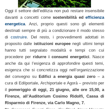
Oggi il settore dell’edilizia non può restare insensibile
davanti a concetti come
sostenibilità ed
efficienza
energetica
. Anzi, proprio questi sono gli elementi
destinati sempre di più a condizionare il modo stesso
di
costruire
. Del resto, i provvedimenti adottati in
proposito dalle
istituzioni europee
negli ultimi tempi
hanno tutti segnalato modalità e tempi con cui
procedere per
ridurre i consumi energetici
. Nasce
anche da qui l’esigenza di approfondire questi temi,
esigenza che si concretizza oggi nell’organizzazione
del convegno su
Edifici a energia quasi zero
– a
cura di Edilportale, Archiportale e Agorà – previsto per
il
pomeriggio di oggi, 21 giugno, alle ore 15,00, a
Firenze, all’Auditorium Cosimo Ridolfi, Cassa di
Risparmio di Firenze, via Carlo Magno, 7.
Categorie