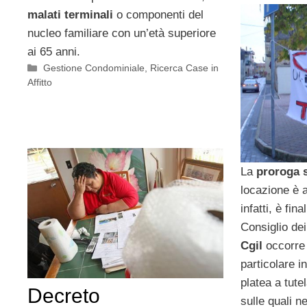
malati terminali
o componenti del
nucleo familiare con un’età superiore
ai 65 anni.
Categorie
Gestione Condominiale
,
Ricerca Case in
Affitto
La
proroga s
locazione è a
infatti, è fin
Consiglio dei
Cgil
occorre f
particolare i
platea a tutel
Decreto
sulle quali n