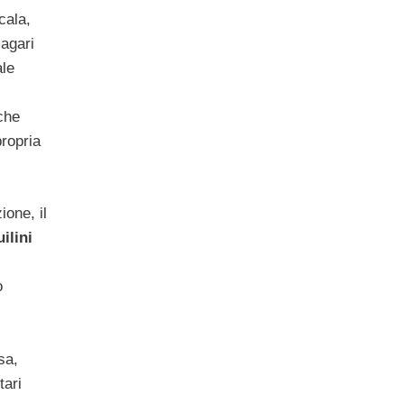
cala,
magari
ale
 che
ropria
one, il
ilini
o
sa,
tari