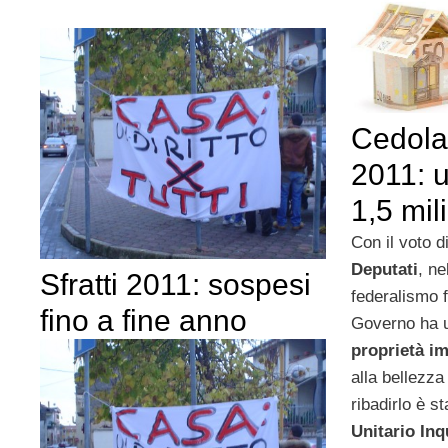
Cedolar
2011: 
1,5 mil
Con il voto d
Deputati
, ne
Sfratti 2011: sospesi
federalismo f
fino a fine anno
Governo ha u
proprietà i
alla bellezza 
ribadirlo è st
Unitario Inq