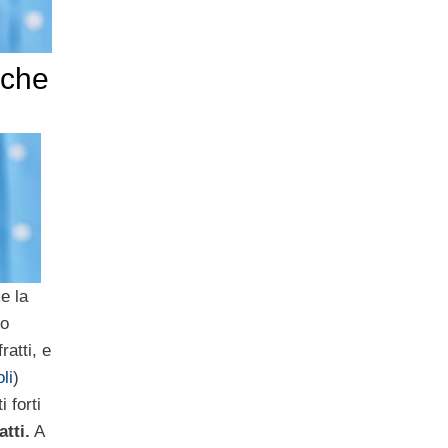
nche
e la
mo
ratti, e
li
)
 forti
atti.
A