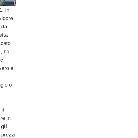
1, in
 vigore
 da
etta
acato
i, ha
me
vero e
gio o
il
re in
 gli
i prezzi