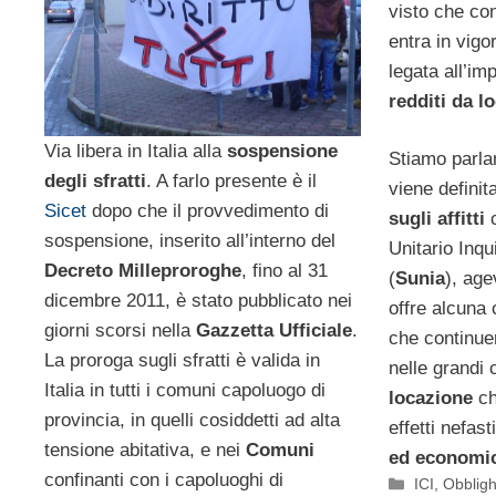
visto che con
entra in vigo
legata all’im
redditi da l
Via libera in Italia alla
sospensione
Stiamo parla
degli sfratti
. A farlo presente è il
viene defini
Sicet
dopo che il provvedimento di
sugli affitti
c
sospensione, inserito all’interno del
Unitario Inqu
Decreto Milleproroghe
, fino al 31
(
Sunia
), age
dicembre 2011, è stato pubblicato nei
offre alcuna c
giorni scorsi nella
Gazzetta Ufficiale
.
che continue
La proroga sugli sfratti è valida in
nelle grandi 
Italia in tutti i comuni capoluogo di
locazione
ch
provincia, in quelli cosiddetti ad alta
effetti nefast
tensione abitativa, e nei
Comuni
ed economi
confinanti con i capoluoghi di
Categorie
ICI, Obbligh