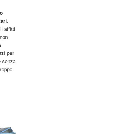
to
ari
,
 affitti
 non
a
tti per
 e senza
troppo,