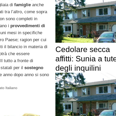
liaia di
famiglie
anche
ati tra l’altro, come sopra
on sono completi in
ano i
provvedimenti di
cuni mesi in specifiche
ro Paese; ragion per cui
iti il bilancio in materia di
Cedolare secca
trà che essere
affitti: Sunia a tut
Il tutto a fronte di
degli inquilini
statali per il
sostegno
 anno dopo anno si sono
o Italiano