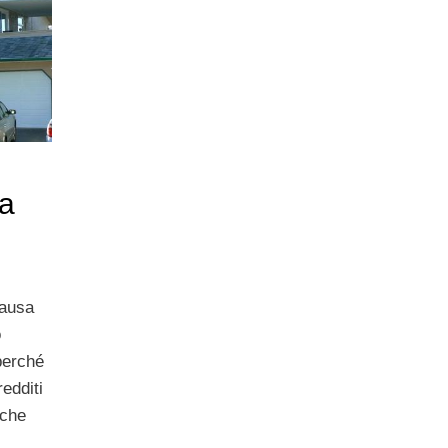
za
ausa
o
perché
redditi
 che