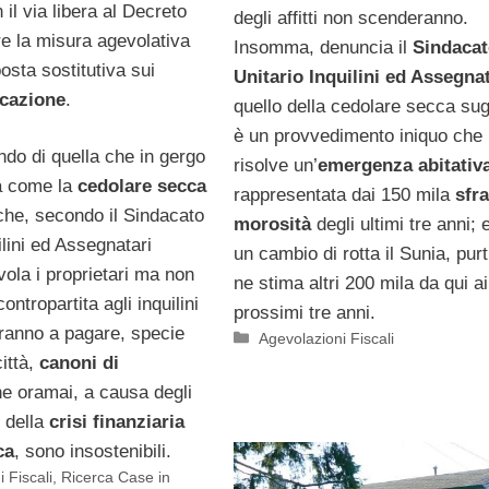
 il via libera al Decreto
degli affitti non scenderanno.
re la misura agevolativa
Insomma, denuncia il
Sindaca
posta sostitutiva sui
Unitario Inquilini ed Assegnat
ocazione
.
quello della cedolare secca sugli
è un provvedimento iniquo che
ndo di quella che in gergo
risolve un’
emergenza abitativ
ta come la
cedolare secca
rappresentata dai 150 mila
sfra
he, secondo il Sindacato
morosità
degli ultimi tre anni;
ilini ed Assegnatari
un cambio di rotta il Sunia, pur
vola i proprietari ma non
ne stima altri 200 mila da qui ai
ontropartita agli inquilini
prossimi tre anni.
ranno a pagare, specie
Categorie
Agevolazioni Fiscali
città,
canoni di
e oramai, a causa degli
i della
crisi finanziaria
ca
, sono insostenibili.
i Fiscali
,
Ricerca Case in