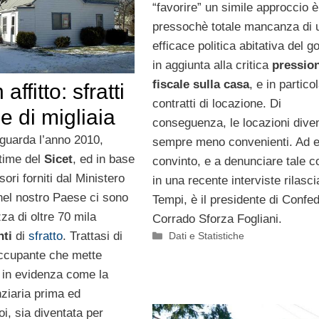
“favorire” un simile approccio è
pressochè totale mancanza di 
efficace politica abitativa del g
in aggiunta alla critica
pressio
fiscale sulla casa
, e in partico
affitto: sfratti
contratti di locazione. Di
e di migliaia
conseguenza, le locazioni dive
iguarda l’anno 2010,
sempre meno convenienti. Ad 
time del
Sicet
, ed in base
convinto, e a denunciare tale c
sori forniti dal Ministero
in una recente interviste rilasci
 nel nostro Paese ci sono
Tempi, è il presidente di Confedi
zza di oltre 70 mila
Corrado Sforza Fogliani.
ti
di
sfratto
. Trattasi di
Categorie
Dati e Statistiche
ccupante che mette
in evidenza come la
ziaria prima ed
i, sia diventata per