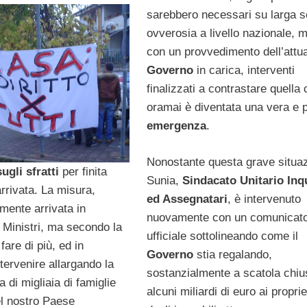
sarebbero necessari su larga s
ovverosia a livello nazionale, 
con un provvedimento dell’attu
Governo
in carica, interventi
finalizzati a contrastare quella
oramai è diventata una vera e p
emergenza
.
Nonostante questa grave situazi
ugli sfratti
per finita
Sunia,
Sindacato Unitario Inqu
rrivata. La misura,
ed Assegnatari
, è intervenuto
almente arrivata in
nuovamente con un comunicat
 Ministri, ma secondo la
ufficiale sottolineando come il
are di più, ed in
Governo
stia regalando,
ntervenire allargando la
sostanzialmente a scatola chiu
a di migliaia di famiglie
alcuni miliardi di euro ai proprie
el nostro Paese