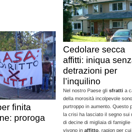
Cedolare secca
affitti: iniqua sen
detrazioni per
l’inquilino
Nel nostro Paese gli
sfratti
a c
della morosità incolpevole son
per finita
purtroppo in aumento. Questo 
la crisi ha lasciato il segno sui 
one: proroga
di decine di migliaia di famiglie
vivono in
affitto
, ragion per cui