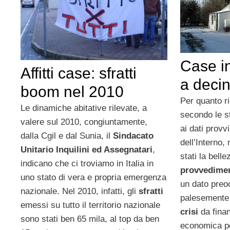
Case in 
Affitti case: sfratti
a decin
boom nel 2010
Per quanto r
Le dinamiche abitative rilevate, a
secondo le s
valere sul 2010, congiuntamente,
ai dati provvi
dalla Cgil e dal Sunia, il
Sindacato
dell’Interno,
Unitario Inquilini ed Assegnatari
,
stati la belle
indicano che ci troviamo in Italia in
provvedimen
uno stato di vera e propria emergenza
un dato preo
nazionale. Nel 2010, infatti, gli
sfratti
palesemente 
emessi su tutto il territorio nazionale
crisi
da finan
sono stati ben 65 mila, al top da ben
economica po