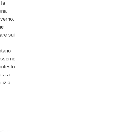
 la
una
overno,
ne
lare sui
ntano
esserne
ontesto
ata a
lizia,