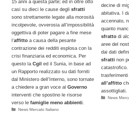
15 anni a questa parte; ed in oltre otto
decine di mig
casi su dieci le cause degli
sfratti
abitativa. I d
sono strettamente legate alla morosità
accennato, n
incolpevole, ovverosia all’impossibilità
quanto manc
oggettiva di poter pagare a fine mese
sfratto
di al
l’
affitto
a causa della pesante
aree del nost
contrazione dei redditi esplosa con la
dai dati defin
crisi finanziaria ed economica. Per
sfratti
non po
questo la
Cgil
ed il Sunia, in base ad
catastrofico. 
un Rapporto realizzato su dati forniti
trasferimenti 
dal Ministero dell’Interno, sono tornate
all’affitto
che
a chiedere a gran voce al
Governo
assottigliati.
interventi che spostino le risorse
Categorie
News Mercat
verso le
famiglie meno abbienti
.
Categorie
News Mercato Italiano