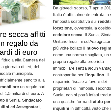
Da giovedì scorso, 7 aprile 201
Italia è ufficialmente entrata in
l’imposta sostitutiva sui
redditi
locazione
, ovverosia la cosidd
e secca affitti
cedolare secca
. Il Sunia, Sind
Unitario Inquilini ed Assegnatar
un regalo da
più volte bollato il
nuovo regi
iardi di euro
come una norma sbagliata, un 
i fiducia alla
Camera dei
proprio regalo alla proprietà
lla giornata di ieri, del
immobiliare senza alcun vantag
iscale municipale, il
contropartita per l’
inquilino
. Il
fficialmente sancito alla
risparmio fiscale a favore dei
mmobiliare
un regalo pari
proprietari di immobili, secondo 
di 1,5 miliardi di euro. A
Sunia, non si potrà infatti tradur
ato il Sunia,
Sindacato
una qualche forma di
aiuto per
uilini ed Assegnatari
,
inquilini
in difficoltà visto che 