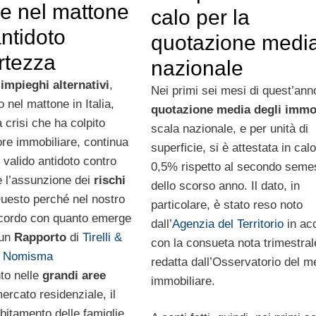
re nel mattone
calo per la
ntidoto
quotazione medi
ertezza
nazionale
i
impieghi alternativi
,
Nei primi sei mesi di quest’ann
o nel mattone in Italia,
quotazione media degli immo
 crisi che ha colpito
scala nazionale, e per unità di
ore immobiliare, continua
superficie, si è attestata in calo
 valido antidoto contro
0,5% rispetto al secondo seme
e l’assunzione dei
rischi
dello scorso anno. Il dato, in
Questo perché nel nostro
particolare, è stato reso noto
cordo con quanto emerge
dall’
Agenzia del Territorio
in ac
 un
Rapporto
di
Tirelli &
con la consueta nota trimestral
di Nomisma
redatta dall’Osservatorio del m
to nelle
grandi aree
immobiliare.
ercato residenziale, il
debitamento delle famiglie