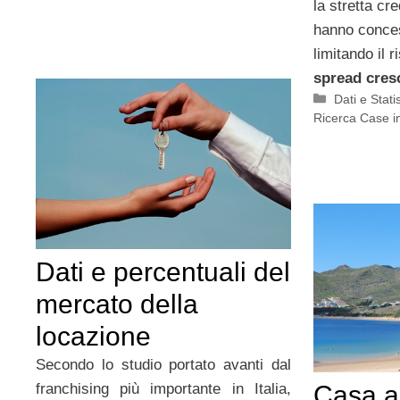
la stretta cre
hanno conces
limitando il 
spread cres
Categorie
Dati e Stati
Ricerca Case i
Dati e percentuali del
mercato della
locazione
Secondo lo studio portato avanti dal
franchising più importante in Italia,
Casa a