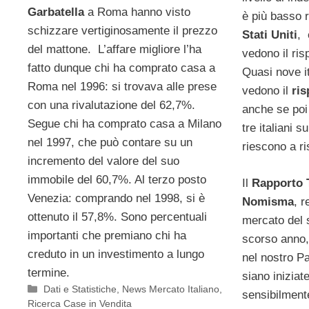
Garbatella
a Roma hanno visto
è più basso r
schizzare vertiginosamente il prezzo
Stati Uniti
, 
del mattone. L’affare migliore l’ha
vedono il ri
fatto dunque chi ha comprato casa a
Quasi nove ita
Roma nel 1996: si trovava alle prese
vedono il
ri
con una rivalutazione del 62,7%.
anche se poi
Segue chi ha comprato casa a Milano
tre italiani s
nel 1997, che può contare su un
riescono a r
incremento del valore del suo
immobile del 60,7%. Al terzo posto
Il
Rapporto T
Venezia: comprando nel 1998, si è
Nomisma
, r
ottenuto il 57,8%. Sono percentuali
mercato del 
importanti che premiano chi ha
scorso anno,
creduto in un investimento a lungo
nel nostro P
termine.
siano iniziat
Categorie
Dati e Statistiche
,
News Mercato Italiano
,
sensibilment
Ricerca Case in Vendita