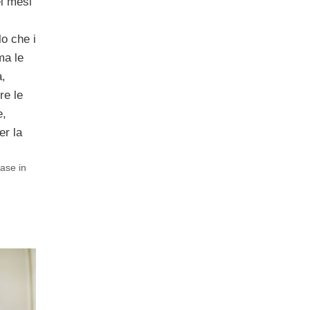
ei mesi
lo che i
ma le
a,
re le
e,
er la
ase in