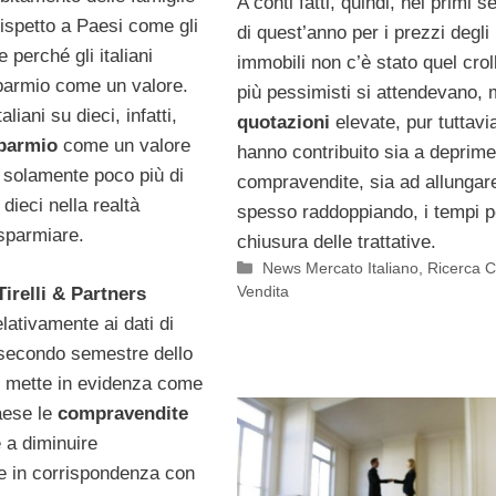
A conti fatti, quindi, nei primi s
ispetto a Paesi come gli
di quest’anno per i prezzi degli
e perché gli italiani
immobili non c’è stato quel crol
sparmio come un valore.
più pessimisti si attendevano, 
liani su dieci, infatti,
quotazioni
elevate, pur tuttavi
sparmio
come un valore
hanno contribuito sia a deprime
 solamente poco più di
compravendite, sia ad allungar
u dieci nella realtà
spesso raddoppiando, i tempi p
isparmiare.
chiusura delle trattative.
Categorie
News Mercato Italiano
,
Ricerca C
Vendita
irelli & Partners
elativamente ai dati di
secondo semestre dello
 mette in evidenza come
aese le
compravendite
e a diminuire
e in corrispondenza con