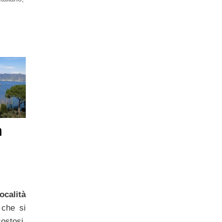
n
ocalità
che si
ostosi.