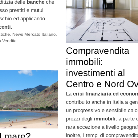
ditizia delle
banche
che
so prestiti e mutui
rischio ed applicando
centi
.
stiche
,
News Mercato Italiano
,
n Vendita
Compravendita
immobili:
investimenti al
Centro e Nord Ov
La
crisi finanziaria ed econo
contribuito anche in Italia a ge
un progressivo e sensibile calo
prezzi degli
immobili
, a parte
rara eccezione a livello geograf
l mare?
inoltre, i tempi di compravendit