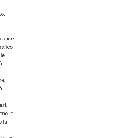
to,
capire
rafico
ile
ù
ne,
à
ari
, il
ono le
o la
taliano
,