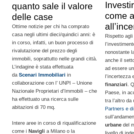
Investi
quanto sale il valore
come a
delle case
allʼinc
Ottime notizie per chi ha comprato
casa negli ultimi dieci/quindici anni: è
Rispetto agl
in corso, infatti, un buon processo di
l’investiment
rivalutazione del prezzo degli
nonostante la
immobili, soprattutto nelle grandi città.
anche il sett
L’indagine è stata effettuata
ad essere un
da
Scenari Immobiliari
in
l’incertezza 
collaborazione con l’ UNPI – Unione
finanziari
. 
Nazionale Proprietari d’Immobili – che
Paese, in ac
ha effettuato una ricerca sulle
tra l’altro da
abitazioni di 70 mq.
Partners e 
sull’andamen
Intere aree in corso di riqualificazione
urbane
del m
come i
Navigli
a Milano o la
livello di in