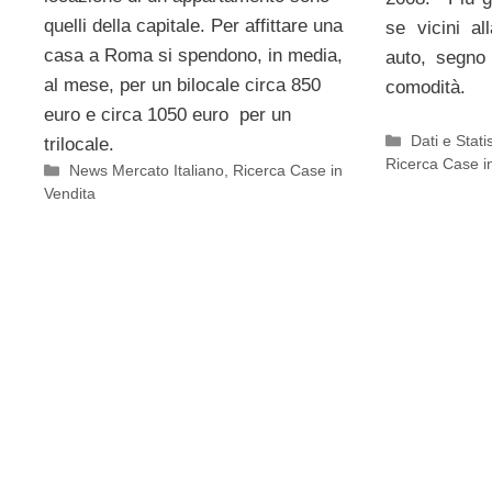
quelli della capitale. Per affittare una
se vicini a
casa a Roma si spendono, in media,
auto, segno 
al mese, per un bilocale circa 850
comodità.
euro e circa 1050 euro per un
Categorie
Dati e Stati
trilocale.
Ricerca Case in 
Categorie
News Mercato Italiano
,
Ricerca Case in
Vendita