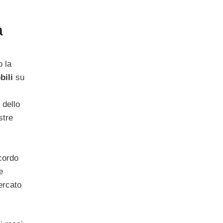
a
o la
bili
su
 dello
stre
cordo
e
ercato