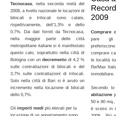
Tecnocasa
, nella seconda metà del
Record d
2008, a livello nazionale le locazioni di
2009
bilocali e trilocali sono calate,
rispettivamente, dell’1,3% e dello
0,7%. Dai dati forniti da Tecnocasa,
Comprare c
nella maggior parte delle città
pare gli 
metropolitane italiane si è manifestato
preferisco
questo calo, soprattutto nella città di
comprare ca
Bologna con un
decremento
di 4,2 %
le località t
sulle contrattazioni di bilocali e del
Re/Max Itali
3,7% sulle contrattazioni di trilocali.
immobiliare.
Solo nella città di Bari si è avuto un
incremento nella locazione di bilocali
Secondo lo
dello 0,7%.
abitazione
pi
50 e 80 mq.,
Gli
importi medi
più elevati per la
è sceso in 
locazione di un appartamento sono
2008. Più ge