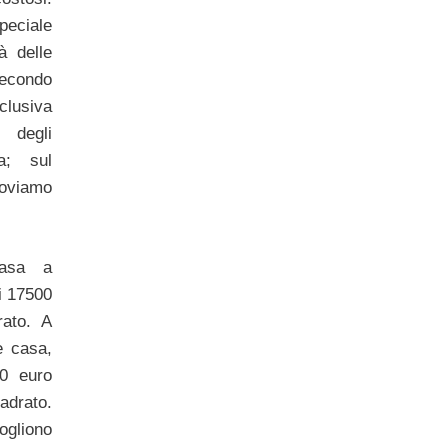
eciale
tà delle
econdo
clusiva
 degli
a; sul
roviamo
casa a
i 17500
ato. A
e casa,
0 euro
drato.
vogliono