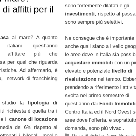
sono fortemente dilatati e gli
i affitti per il
investimenti
, rispetto al passa
sono sempre più selettivi.
asa
al mare? A quanto
Ne consegue che è importante 
italiani quest’anno
anche quali siano a livello geog
no affittare più che
le aree dove in Italia sia possib
sa per quel che riguarda
acquistare immobili
con un pi
uristiche. Ad affermarlo, è
elevato e potenziale
livello di
a, network di franchising
rivalutazione
nel tempo. Ebbe
prendendo a riferimento l’attivit
svolta nel primo semestre di
 studio la
tipologia di
quest’anno dai
Fondi Immobili
ù richiesta è quella tra i
Centro Italia ed il Nord Ovest s
 e il
canone di locazione
aree dove l’offerta, e soprattutt
media del 6% rispetto al
domanda, sono più vivaci.
Categorie
ttonati i bilocali, meglio
Dati e Statistiche
,
News Mercato I