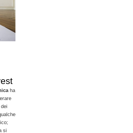
est
mica
ha
nerare
 dei
 qualche
ico;
a si