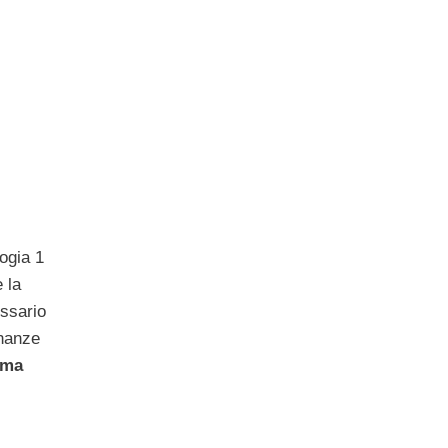
logia 1
e la
essario
inanze
rma