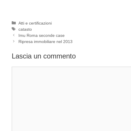
Categorie
Atti e certificazioni
Tag
catasto
Imu Roma seconde case
Ripresa immobiliare nel 2013
Lascia un commento
Commento