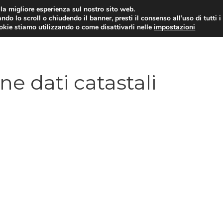
i la migliore esperienza sul nostro sito web.
ndo lo scroll o chiudendo il banner, presti il consenso all’uso di tutti i
ookie stiamo utilizzando o come disattivarli nelle
impostazioni
MUTUI
AGEVOLAZIONI
MERCATO 
e dati catastali