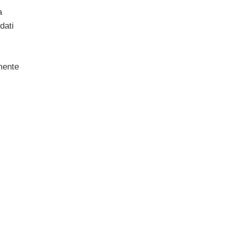
a
dati
mente