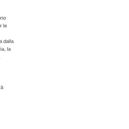
rio
r le
a dalla
a, la
rà