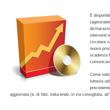
È disponibil
(agenziater
dichiarazio
interventi e
circolare n
nuova proce
scadenza f
comunicar
Come indic
tuttavia ut
precedente,
aggiornata (e, di fatti, inducendo, in via consigliata, al