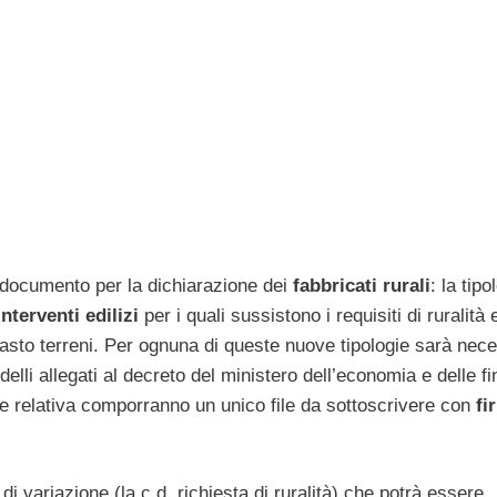
i documento per la dichiarazione dei
fabbricati rurali
: la tipo
interventi edilizi
per i quali sussistono i requisiti di ruralità 
 catasto terreni. Per ognuna di queste nuove tipologie sarà nec
delli allegati al decreto del ministero dell’economia e delle f
e relativa comporranno un unico file da sottoscrivere con
fi
 variazione (la c.d. richiesta di ruralità) che potrà essere