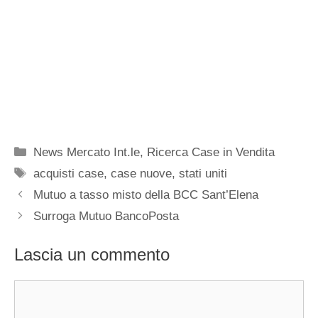
Categorie
News Mercato Int.le
,
Ricerca Case in Vendita
Tag
acquisti case
,
case nuove
,
stati uniti
Mutuo a tasso misto della BCC Sant’Elena
Surroga Mutuo BancoPosta
Lascia un commento
Commento