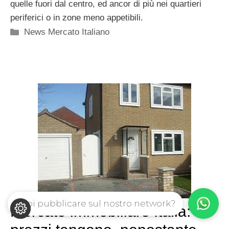
quelle fuori dal centro, ed ancor di più nei quartieri
periferici o in zone meno appetibili.
Categorie
News Mercato Italiano
Vuoi pubblicare sul nostro network?
Mercato immobiliare Italia: i