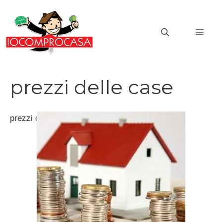
Vai
al
MEN
contenuto
prezzi delle case
prezzi delle case