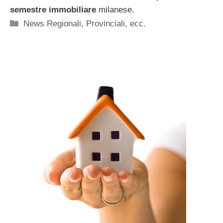
semestre immobiliare
milanese.
Categorie
News Regionali, Provinciali, ecc.