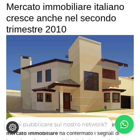
Mercato immobiliare italiano
cresce anche nel secondo
trimestre 2010
Vuoi pubblicare sul nostro network?
Anche per il secondo trimestre di quest’anno in Italia il
mercato immobiliare
ha confermato i segnali di