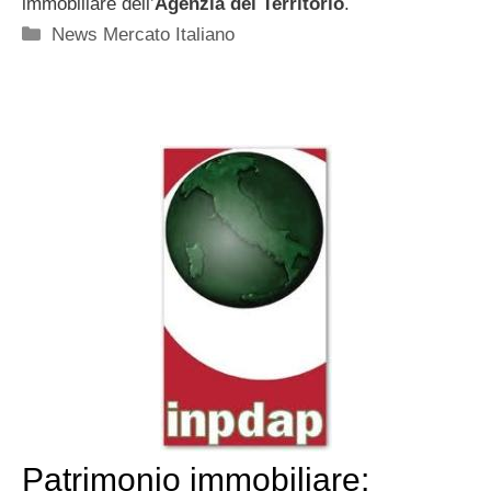
immobiliare dell’
Agenzia del Territorio
.
Categorie
News Mercato Italiano
Patrimonio immobiliare: