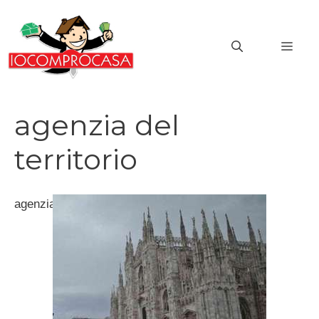
Vai
al
MEN
contenuto
agenzia del
territorio
agenzia del territorio