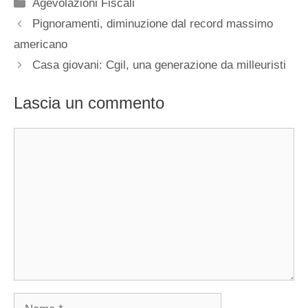
Categorie
Agevolazioni Fiscali
Pignoramenti, diminuzione dal record massimo
americano
Casa giovani: Cgil, una generazione da milleuristi
Lascia un commento
Commento
Nome