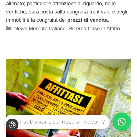
alienato; particolare attenzione al riguardo, nelle
verifiche, sarà posta sulla congruità tra il valore degli
immobili e la congruità dei
prezzi di vendita
.
Categorie
News Mercato Italiano
,
Ricerca Case in Affitto
Vuoi pubblicare sul nostro network?